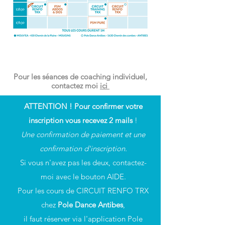
Pour les séances de coaching individuel,
contactez moi
ici
ATTENTION ! Pour confirmer votre
inscription vous recevez 2 mails
!
Une confirmation de paiement et une
confirmation d'inscription.
Si vous n'avez pas les deux, contactez-
moi avec le bouton AIDE.
Pour les cours de CIRCUIT RENFO TRX
chez
Pole Dance Antibes
,
il faut
réserver via l'application Pole