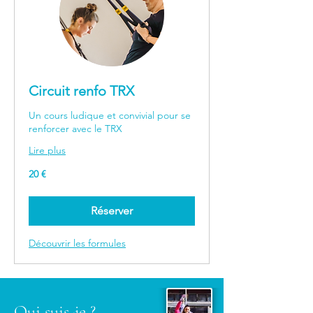
Circuit renfo TRX
Un cours ludique et convivial pour se
renforcer avec le TRX
Lire plus
20
20 €
euros
Réserver
Découvrir les formules
Qui suis-je ?