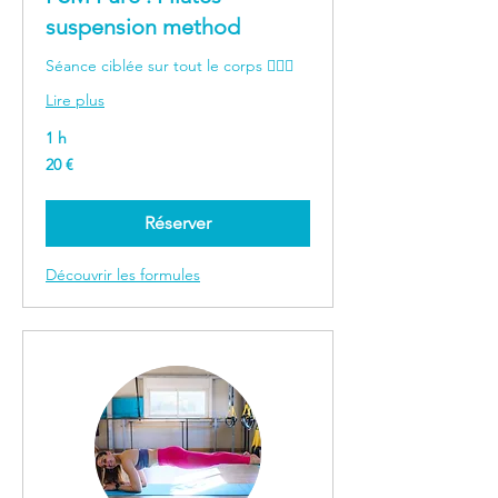
suspension method
Séance ciblée sur tout le corps 🤸🏻‍♀️
Lire plus
1 h
20
20 €
euros
Réserver
Découvrir les formules