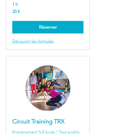
1 h
20
20 €
euros
Réserver
Découvrir les formules
Circuit Training TRX
Entrainement full body ! Tout public