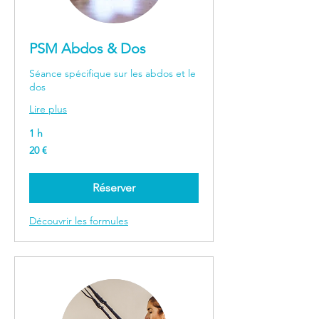
PSM Abdos & Dos
Séance spécifique sur les abdos et le
dos
Lire plus
1 h
20
20 €
euros
Réserver
Découvrir les formules